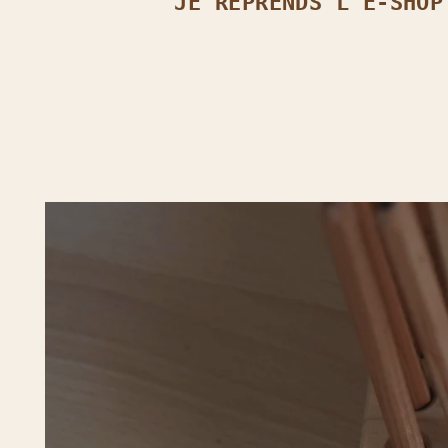
JE REPRENDS L’E‑SHOP