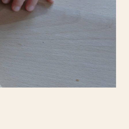
 NO
O WE
)
THE
BE