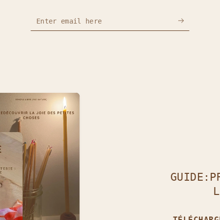
Enter email here
Renseigne ton e-mail et profite :
- D'une réduction exclusive pour ton première achat.
- Des coulisses et actualités en avant-première.
- De rendez-vous pleins d'inspiration.
Ton temps est précieux, alors je vais faire court, utile e
pirant. C'est comme une bulle d'air frais dans ta boîte ma
Inscris-toi et fais un pas vers des moments plus libres ;)
Facebook
Pinterest
Instagram
GUIDE:P
L
TÉLÉCHAR