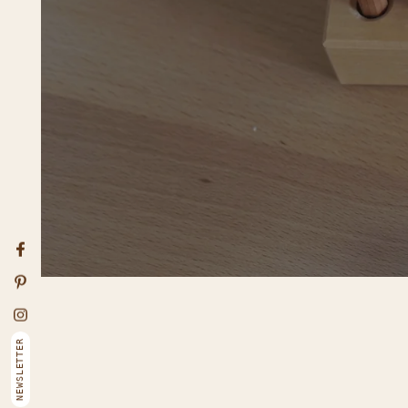
YO
MO
PR
Facebook
Pinterest
Ente
Instagram
NEWSLETTER