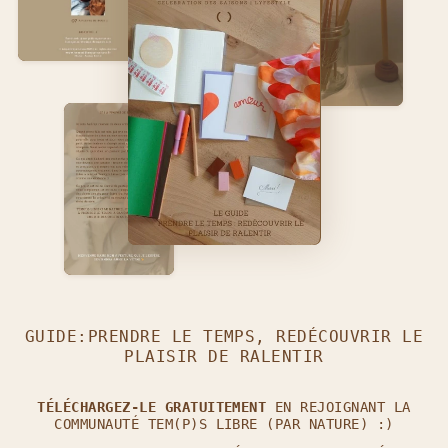
GUIDE:PRENDRE LE TEMPS, REDÉCOUVRIR LE
PLAISIR DE RALENTIR
TÉLÉCHARGEZ-LE GRATUITEMENT
EN REJOIGNANT LA
COMMUNAUTÉ TEM(P)S LIBRE (PAR NATURE) :)
REJOINS L'AVENTURE TEM(P)S LIBRE (PAR
NATURE) 💫