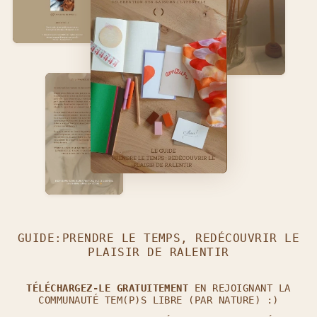
GUIDE:PRENDRE LE TEMPS, REDÉCOUVRIR LE
PLAISIR DE RALENTIR
TÉLÉCHARGEZ-LE GRATUITEMENT
EN REJOIGNANT LA
COMMUNAUTÉ TEM(P)S LIBRE (PAR NATURE) :)
REJOINS L'AVENTURE TEM(P)S LIBRE (PAR