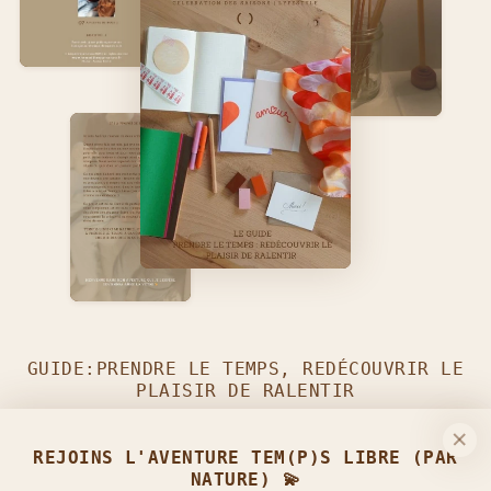
GUIDE:PRENDRE LE TEMPS, REDÉCOUVRIR LE
PLAISIR DE RALENTIR
TÉLÉCHARGEZ-LE GRATUITEMENT
EN REJOIGNANT LA
REJOINS L'AVENTURE TEM(P)S LIBRE (PAR
COMMUNAUTÉ TEM(P)S LIBRE (PAR NATURE) :)
NATURE) 💫