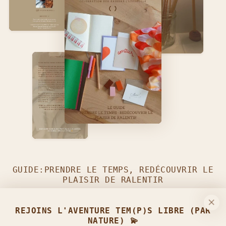
GUIDE:PRENDRE LE TEMPS, REDÉCOUVRIR LE
PLAISIR DE RALENTIR
TÉLÉCHARGEZ-LE GRATUITEMENT
EN REJOIGNANT LA
REJOINS L'AVENTURE TEM(P)S LIBRE (PAR
COMMUNAUTÉ TEM(P)S LIBRE (PAR NATURE) :)
NATURE) 💫