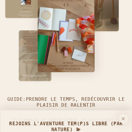
GUIDE:PRENDRE LE TEMPS, REDÉCOUVRIR LE
PLAISIR DE RALENTIR
TÉLÉCHARGEZ-LE GRATUITEMENT
EN REJOIGNANT LA
REJOINS L'AVENTURE TEM(P)S LIBRE (PAR
COMMUNAUTÉ TEM(P)S LIBRE (PAR NATURE) :)
NATURE) 💫