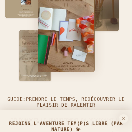
GUIDE:PRENDRE LE TEMPS, REDÉCOUVRIR LE
PLAISIR DE RALENTIR
TÉLÉCHARGEZ-LE GRATUITEMENT
EN REJOIGNANT LA
REJOINS L'AVENTURE TEM(P)S LIBRE (PAR
COMMUNAUTÉ TEM(P)S LIBRE (PAR NATURE) :)
NATURE) 💫