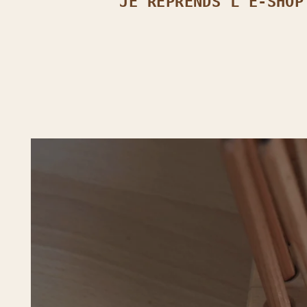
JE REPRENDS L’E‑SHOP