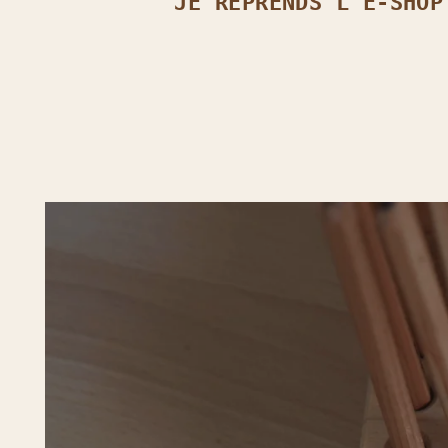
JE REPRENDS L’E‑SHOP