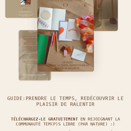
GUIDE:PRENDRE LE TEMPS, REDÉCOUVRIR LE
PLAISIR DE RALENTIR
TÉLÉCHARGEZ-LE GRATUITEMENT
EN REJOIGNANT LA
COMMUNAUTÉ TEM(P)S LIBRE (PAR NATURE) :)
REJOINS L'AVENTURE TEM(P)S LIBRE (PAR