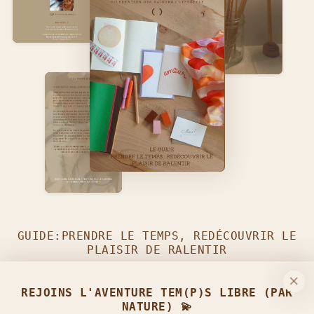
GUIDE:PRENDRE LE TEMPS, REDÉCOUVRIR LE
PLAISIR DE RALENTIR
TÉLÉCHARGEZ-LE GRATUITEMENT
EN REJOIGNANT LA
REJOINS L'AVENTURE TEM(P)S LIBRE (PAR
COMMUNAUTÉ TEM(P)S LIBRE (PAR NATURE) :)
NATURE) 💫