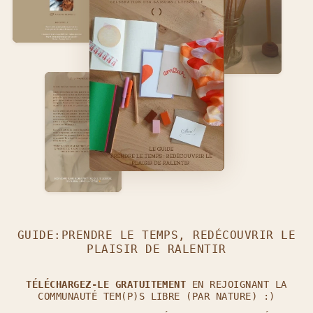
GUIDE:PRENDRE LE TEMPS, REDÉCOUVRIR LE
PLAISIR DE RALENTIR
TÉLÉCHARGEZ-LE GRATUITEMENT
EN REJOIGNANT LA
COMMUNAUTÉ TEM(P)S LIBRE (PAR NATURE) :)
REJOINS L'AVENTURE TEM(P)S LIBRE (PAR