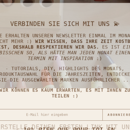
VERBINDEN SIE SICH MIT UNS 💫
E ERHALTEN UNSEREN NEWSLETTER EINMAL IM MON
CHT MEHR :)
WIR WISSEN, DASS IHRE ZEIT KOST
ST, DESHALB RESPEKTIEREN WIR DAS.
ES IST
E
BISSCHEN SO, ALS HÄTTE MAN JEDEN MONAT EINE
TERMIN MIT INSPIRATION
:)
- TUTORIALS, DIY, HIGHLIGHTS DES MONATS,
RODUKTAUSWAHL FÜR DIE JAHRESZEITEN, ENTDECK
IE DIE AUSGEWÄHLTEN MARKEN AUSFÜHRLICHER .
WIR KÖNNEN ES KAUM ERWARTEN, ES MIT IHNEN Z
TEILEN :)
il hier eingeben
ABONNIER
ERSTELLE DEINEN ERSTEN LINK MIT UN