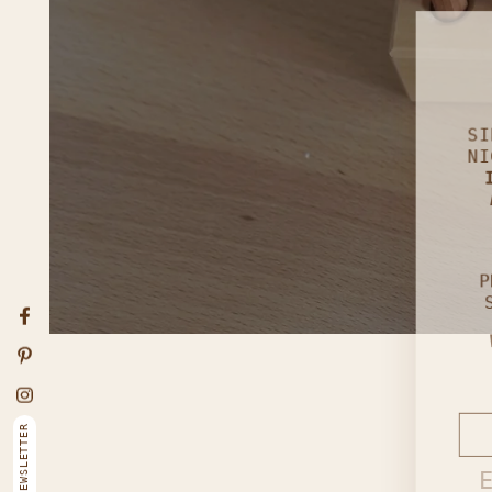
SI
NI
I
P
S
Facebook
Pinterest
Instagram
E-Ma
NEWSLETTER