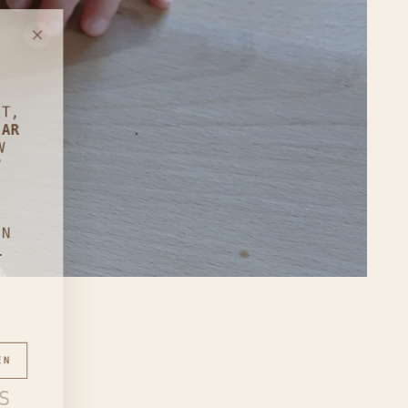
AT,
BAR
IN
N
EN
..
U
EN
S