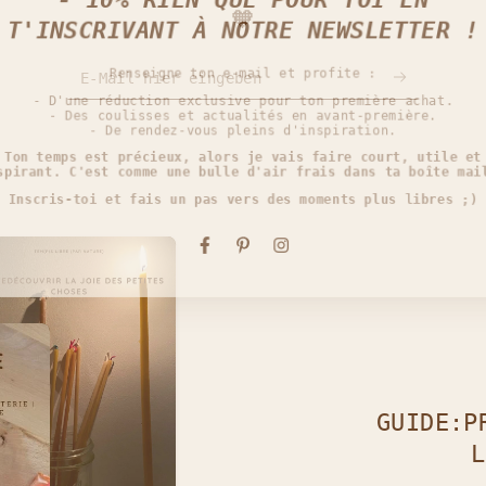
- 10% RIEN QUE POUR TOI EN
🧡
T'INSCRIVANT À NOTRE NEWSLETTER !
E-Mail hier eingeben
Renseigne ton e-mail et profite :
- D'une réduction exclusive pour ton première achat.
- Des coulisses et actualités en avant-première.
- De rendez-vous pleins d'inspiration.
Ton temps est précieux, alors je vais faire court, utile e
pirant. C'est comme une bulle d'air frais dans ta boîte ma
Inscris-toi et fais un pas vers des moments plus libres ;)
Facebook
Pinterest
Instagram
GUIDE:P
L