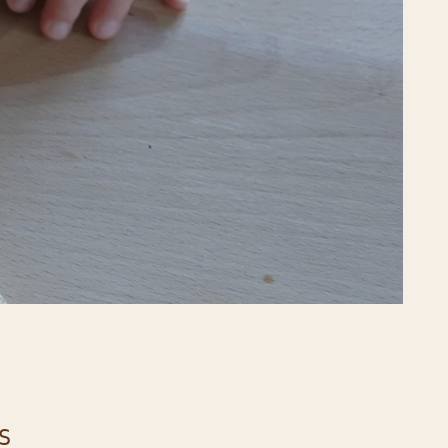
AT,
BAR
IN
N
EN
..
U
EN
S