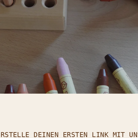
VERBINDEN SIE SICH MIT UNS 💫
E ERHALTEN UNSEREN NEWSLETTER EINMAL IM MON
CHT MEHR :)
WIR WISSEN, DASS IHRE ZEIT KOST
ST, DESHALB RESPEKTIEREN WIR DAS.
ES IST
E
BISSCHEN SO, ALS HÄTTE MAN JEDEN MONAT EINE
TERMIN MIT INSPIRATION
:)
- TUTORIALS, DIY, HIGHLIGHTS DES MONATS,
RODUKTAUSWAHL FÜR DIE JAHRESZEITEN, ENTDECK
IE DIE AUSGEWÄHLTEN MARKEN AUSFÜHRLICHER .
WIR KÖNNEN ES KAUM ERWARTEN, ES MIT IHNEN Z
TEILEN :)
il hier eingeben
ABONNIER
ERSTELLE DEINEN ERSTEN LINK MIT UN