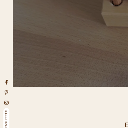
SI
NI
I
P
S
Facebook
Pinterest
Instagram
E-Ma
NEWSLETTER