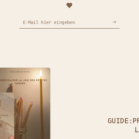
- 10% RIEN QUE POUR TOI EN
🧡
T'INSCRIVANT À NOTRE NEWSLETTER !
E-Mail hier eingeben
Renseigne ton e-mail et profite :
- D'une réduction exclusive pour ton première achat.
- Des coulisses et actualités en avant-première.
- De rendez-vous pleins d'inspiration.
Ton temps est précieux, alors je vais faire court, utile e
pirant. C'est comme une bulle d'air frais dans ta boîte ma
Inscris-toi et fais un pas vers des moments plus libres ;)
Facebook
Pinterest
Instagram
GUIDE:P
L