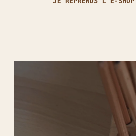
JE REPRENDS L’E‑SHOP