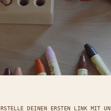
VERBINDEN SIE SICH MIT UNS 💫
E ERHALTEN UNSEREN NEWSLETTER EINMAL IM MON
CHT MEHR :)
WIR WISSEN, DASS IHRE ZEIT KOST
ST, DESHALB RESPEKTIEREN WIR DAS.
ES IST
E
BISSCHEN SO, ALS HÄTTE MAN JEDEN MONAT EINE
TERMIN MIT INSPIRATION
:)
- TUTORIALS, DIY, HIGHLIGHTS DES MONATS,
RODUKTAUSWAHL FÜR DIE JAHRESZEITEN, ENTDECK
IE DIE AUSGEWÄHLTEN MARKEN AUSFÜHRLICHER .
WIR KÖNNEN ES KAUM ERWARTEN, ES MIT IHNEN Z
TEILEN :)
il hier eingeben
ABONNIER
ERSTELLE DEINEN ERSTEN LINK MIT UN