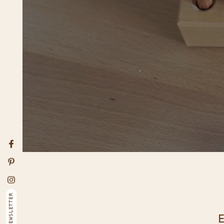
SI
NI
I
P
S
Facebook
Pinterest
Instagram
E-Ma
NEWSLETTER