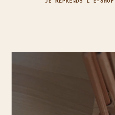
JE REPRENDS L’E‑SHOP