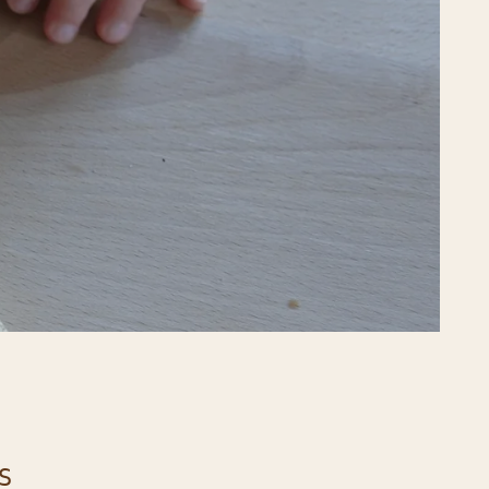
AT,
BAR
IN
N
EN
..
U
EN
S