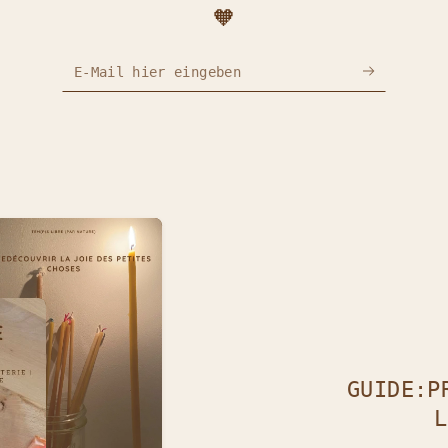
- 10% RIEN QUE POUR TOI EN
🧡
T'INSCRIVANT À NOTRE NEWSLETTER !
E-Mail hier eingeben
Renseigne ton e-mail et profite :
- D'une réduction exclusive pour ton première achat.
- Des coulisses et actualités en avant-première.
- De rendez-vous pleins d'inspiration.
Ton temps est précieux, alors je vais faire court, utile e
pirant. C'est comme une bulle d'air frais dans ta boîte ma
Inscris-toi et fais un pas vers des moments plus libres ;)
Facebook
Pinterest
Instagram
GUIDE:P
L